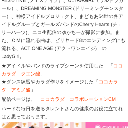
FES☆TIVE (フェスティブ）、ULTRAGIRL（ウルトラガ
ール）、DREAMING MONSTER (ドリーミングモンスタ
ー）、神様アイドルプロジェクト、まどもあ54世の各ア
イドルグループとガールズバンドのCherry Hearts (チェ
リーハーツ)、ニコ生配信のゆかちーが撮影に参加。ま
た、ＣＭに流れる曲は、ビリヤード8のエンディングにも
流れる、ACT ONE AGE (アクトワンエイジ) の
LadyGirl。
★アイドルやバンドのライブシーンを使用した 「
ココ
カラダ クエン酸
」
★ダンス練習やカラダ作りをイメージした「
ココカラ
ダ アミノ酸
」
配信ページは、
ココカラダ コラボレーションCM
ハードな毎日を送るタレントさんの健康のお役に立てれ
ばと思っております。