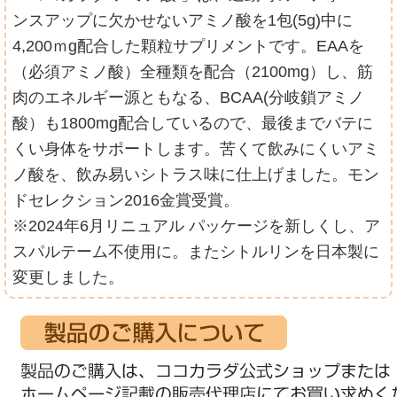
ンスアップに欠かせないアミノ酸を1包(5g)中に
4,200ｍg配合した顆粒サプリメントです。EAAを
（必須アミノ酸）全種類を配合（2100mg）し、筋
肉のエネルギー源ともなる、BCAA(分岐鎖アミノ
酸）も1800mg配合しているので、最後までバテに
くい身体をサポートします。苦くて飲みにくいアミ
ノ酸を、飲み易いシトラス味に仕上げました。モン
ドセレクション2016金賞受賞。
※2024年6月リニュアル パッケージを新しくし、ア
スパルテーム不使用に。またシトルリンを日本製に
変更しました。