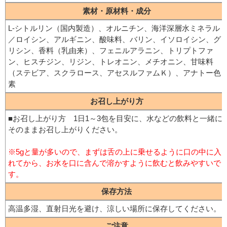
素材・原材料・成分
L-シトルリン（国内製造）、オルニチン、海洋深層水ミネラル
／ロイシン、アルギニン、酸味料、バリン、イソロイシン、グ
リシン、香料（乳由来）、フェニルアラニン、トリプトファ
ン、ヒスチジン、リジン、トレオニン、メチオニン、甘味料
（ステビア、スクラロース、アセスルファムＫ）、アナトー色
素
お召し上がり方
■お召し上がり方　1日1～3包を目安に、水などの飲料と一緒に
そのままお召し上がりください。
※5gと量が多いので、まずは舌の上に乗せるように口の中に入
れてから、お水を口に含んで溶かすように飲むと飲みやすいで
す。
保存方法
高温多湿、直射日光を避け、涼しい場所に保存してください。
ご注意