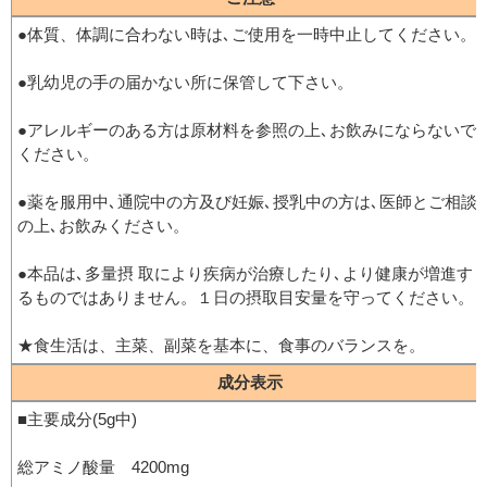
●体質、体調に合わない時は､ご使用を一時中止してください。
●乳幼児の手の届かない所に保管して下さい。
●アレルギーのある方は原材料を参照の上､お飲みにならないで
ください。
●薬を服用中､通院中の方及び妊娠､授乳中の方は､医師とご相談
の上､お飲みください。
●本品は､多量摂 取により疾病が治療したり､より健康が増進す
るものではありません。１日の摂取目安量を守ってください。
★食生活は、主菜、副菜を基本に、食事のバランスを。
成分表示
■主要成分(5g中)
総アミノ酸量　4200mg